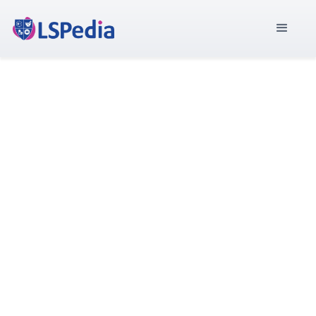
OneScan 1D/2D-Empfang
OneScan Edge steht an der Spitze der
Lieferkettensicherheit und lässt sich nahtlos in
verschiedene Barcodeleser-Hardwarelösungen
integrieren, um effiziente Scan-In- (Empfangen) und
Scan-Out-Prozesse (Pick/Pack/Versand) zu
ermöglichen, bei denen sowohl 1D-UPC-Barcodes als
auch 2D-DataMatrix-Barcodes verwendet werden.
Diese innovative Integration ist wegweisend, was die