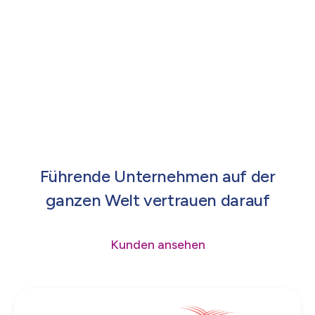
Sicherung der Lieferkette und die Aufrechterhaltung
der kritischen Kontrollkette für Produkte auf ihrem
Weg durch das komplexe Logistiknetzwerk angeht.
Führende Unternehmen auf der
ganzen Welt vertrauen darauf
Kunden ansehen