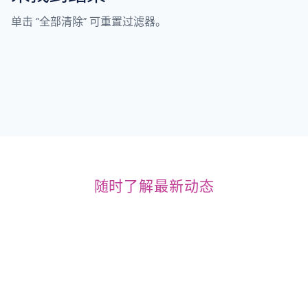
单击 “全部清除” 可重置过滤器。
随时了解最新动态
LSPedia 的时事通讯
查找有关 LSPedia 将举办或参加的精彩活动的信息。从行
业会议和培训课程到社交活动和产品发布会，我们将随时向
您通报我们的行踪，并提供有关如何与我们联系的详细信
息。加入我们，与思想领袖建立联系，分享见解并展示我们