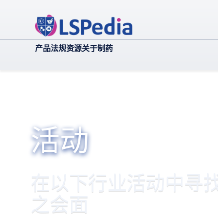
产品
法规
资源
关于
制药
活动
在以下行业活动中寻找 L
之会面