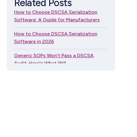
Related Posts
How to Choose DSCSA
How to Choose DSCSA Serialization
Serialization Software: A
Software: A Guide for Manufacturers
Guide for Independent
Dispensers
How to Choose DSCSA Serialization
Software in 2026
Generic SOPs Won't Pass a DSCSA
Audit. Here's What Will.
The Global Trade Item Number (GTIN)
Guide Series
"My Wholesaler Handles DSCSA": What
Pharmacies Actually Need to Know