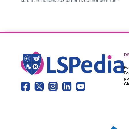
sûrs et efficaces aux patients du monde entier.
D
Fo
Fo
po
Gl