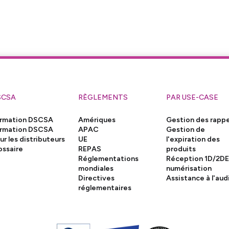
SCSA
RÈGLEMENTS
PAR USE-CASE
rmation DSCSA
Amériques
Gestion des rappe
rmation DSCSA
APAC
Gestion de
ur les distributeurs
UE
l'expiration des
ossaire
REPAS
produits
Réglementations
Réception 1D/2DE
mondiales
numérisation
Directives
Assistance à l'aud
réglementaires