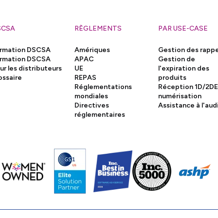
SCSA
RÈGLEMENTS
PAR USE-CASE
rmation DSCSA
Amériques
Gestion des rappe
rmation DSCSA
APAC
Gestion de
ur les distributeurs
UE
l'expiration des
ossaire
REPAS
produits
Réglementations
Réception 1D/2DE
mondiales
numérisation
Directives
Assistance à l'aud
réglementaires