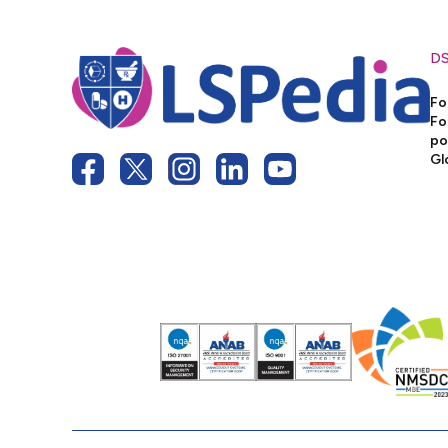
D
Fo
Fo
po
Gl