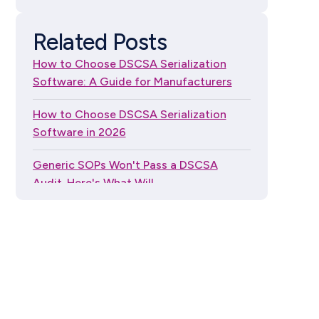
Advantage
Related Posts
How to Choose DSCSA
How to Choose DSCSA Serialization
Serialization Software: A
Software: A Guide for Manufacturers
Guide for Independent
Dispensers
How to Choose DSCSA Serialization
Software in 2026
Generic SOPs Won't Pass a DSCSA
Audit. Here's What Will.
The Global Trade Item Number (GTIN)
Guide Series
"My Wholesaler Handles DSCSA": What
Pharmacies Actually Need to Know