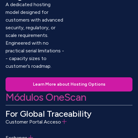
A dedicated hosting
model designed for
customers with advanced
security, regulatory, or
scale requirements.
Engineered with no
practical serial limitations -
- capacity sizes to
customer’s roadmap.
Learn More about Hosting Options
Módulos OneScan
For Global Traceability
Customer Portal
Acceso
El módulo Customer Portal brinda a los clientes
Exchange