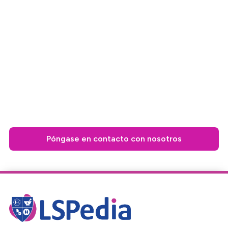
La suite OneScan es la solución líder de DSCSA, diseñada
y comprobada para aumentar la productividad, la
rentabilidad y la visibilidad de la cadena de suministro. La
solución de cumplimiento fluida y basada en la nube de
LSPedia agiliza los requisitos de seguimiento y
localización con un impacto mínimo en sus procesos
diarios.
Póngase en contacto con nosotros