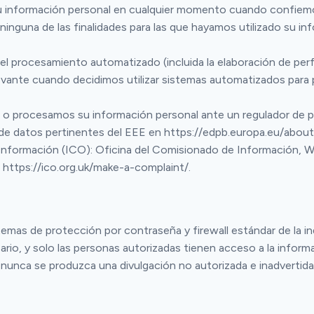
 su información personal en cualquier momento cuando confiem
ninguna de las finalidades para las que hayamos utilizado su in
l procesamiento automatizado (incluida la elaboración de perf
evante cuando decidimos utilizar sistemas automatizados para p
 o procesamos su información personal ante un regulador de p
 de datos pertinentes del EEE en https://edpb.europa.eu/abo
e Información (ICO): Oficina del Comisionado de Información,
https://ico.org.uk/make-a-complaint/.
as de protección por contraseña y firewall estándar de la indu
rio, y solo las personas autorizadas tienen acceso a la inform
nunca se produzca una divulgación no autorizada e inadvertida