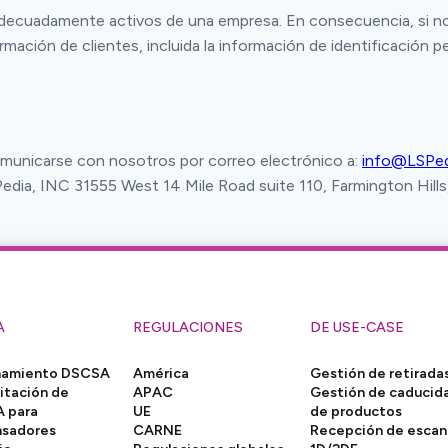
an adecuadamente activos de una empresa. En consecuencia, si 
ormación de clientes, incluida la información de identificación 
comunicarse con nosotros por correo electrónico a:
info@LSPed
dia, INC 31555 West 14 Mile Road suite 110, Farmington Hill
A
REGULACIONES
DE USE-CASE
namiento DSCSA
América
Gestión de retirada
itación de
APAC
Gestión de caducid
 para
UE
de productos
nsadores
CARNE
Recepción de esca