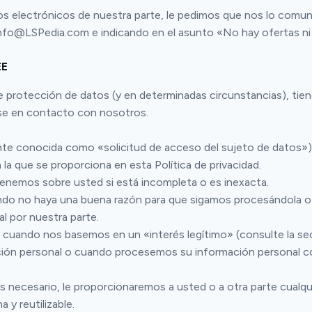
os electrónicos de nuestra parte, le pedimos que nos lo comuni
info@LSPedia.com e indicando en el asunto «No hay ofertas ni
EE
 de protección de datos (y en determinadas circunstancias), tie
ose en contacto con nosotros.
te conocida como «solicitud de acceso del sujeto de datos») y
la que se proporciona en esta Política de privacidad.
 tenemos sobre usted si está incompleta o es inexacta.
uando no haya una buena razón para que sigamos procesándola 
l por nuestra parte.
cuando nos basemos en un «interés legítimo» (consulte la se
ción personal o cuando procesemos su información personal con
Si es necesario, le proporcionaremos a usted o a otra parte cua
 y reutilizable.