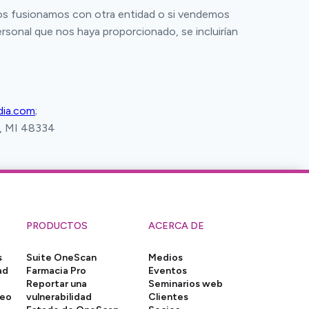
nos fusionamos con otra entidad o si vendemos
personal que nos haya proporcionado, se incluirían
ia.com
;
s, MI 48334
PRODUCTOS
ACERCA DE
s
Suite OneScan
Medios
ad
Farmacia Pro
Eventos
Reportar una
Seminarios web
neo
vulnerabilidad
Clientes