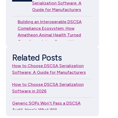
Serialization Software: A
Guide for Manufacturers
Building an Interoperable DSCSA
Compliance Ecosystem: How
Amatheon Animal Health Turned
Compliance Into a Competitive
Advantage
Related Posts
How to Choose DSCSA
How to Choose DSCSA Serialization
Serialization Software: A
Software: A Guide for Manufacturers
Guide for Independent
Dispensers
How to Choose DSCSA Serialization
Software in 2026
Generic SOPs Won't Pass a DSCSA
Audit. Here's What Will.