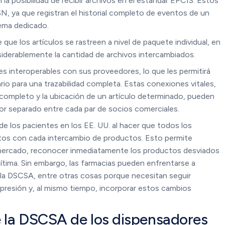
la posibilidad de recibir archivos en el estándar EPCIS. Estos
, ya que registran el historial completo de eventos de un
tema dedicado.
 que los artículos se rastreen a nivel de paquete individual, en
siderablemente la cantidad de archivos intercambiados.
 interoperables con sus proveedores, lo que les permitirá
io para una trazabilidad completa. Estas conexiones vitales,
 completo y la ubicación de un artículo determinado, pueden
or separado entre cada par de socios comerciales.
e los pacientes en los EE. UU. al hacer que todos los
atos con cada intercambio de productos. Esto permite
l mercado, reconocer inmediatamente los productos desviados
ítima. Sin embargo, las farmacias pueden enfrentarse a
 a la DSCSA, entre otras cosas porque necesitan seguir
presión y, al mismo tiempo, incorporar estos cambios
e la DSCSA de los dispensadores