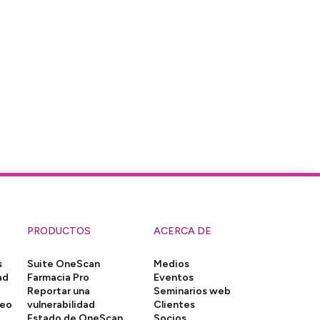
PRODUCTOS
ACERCA DE
s
Suite OneScan
Medios
ad
Farmacia Pro
Eventos
Reportar una
Seminarios web
neo
vulnerabilidad
Clientes
Estado de OneScan
Socios