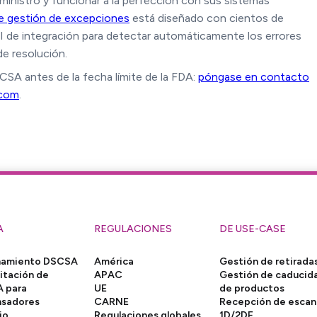
ministro y funcionar a la perfección con sus sistemas
de gestión de excepciones
está diseñado con cientos de
PI de integración para detectar automáticamente los errores
de resolución.
SA antes de la fecha límite de la FDA:
póngase en contacto
com
.
A
REGULACIONES
DE USE-CASE
namiento DSCSA
América
Gestión de retirada
itación de
APAC
Gestión de caducid
 para
UE
de productos
nsadores
CARNE
Recepción de esca
io
Regulaciones globales
1D/2DE