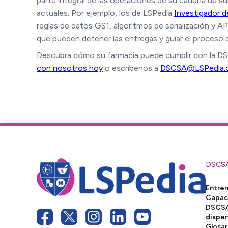
parte integral de las operaciones de su cadena de su
actuales. Por ejemplo, los de LSPedia
Investigador 
reglas de datos GS1, algoritmos de serialización y A
que pueden detener las entregas y guiar el proceso 
Descubra cómo su farmacia puede cumplir con la DSC
con nosotros hoy
o escríbenos a
DSCSA@LSPedia.
DSCS
Entre
Capac
DSCSA
dispe
Glosar