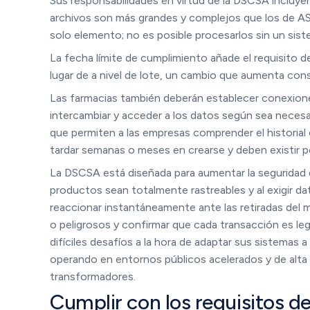
Sus responsabilidades en virtud de la DSCSA incluyen 
archivos son más grandes y complejos que los de ASN
solo elemento; no es posible procesarlos sin un sis
La fecha límite de cumplimiento añade el requisito de
lugar de a nivel de lote, un cambio que aumenta con
Las farmacias también deberán establecer conexiones
intercambiar y acceder a los datos según sea necesar
que permiten a las empresas comprender el historial
tardar semanas o meses en crearse y deben existir p
La DSCSA está diseñada para aumentar la seguridad d
productos sean totalmente rastreables y al exigir d
reaccionar instantáneamente ante las retiradas de
o peligrosos y confirmar que cada transacción es leg
difíciles desafíos a la hora de adaptar sus sistemas
operando en entornos públicos acelerados y de alta 
transformadores.
Cumplir con los requisitos d