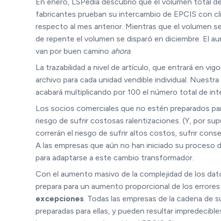
En enero, LSPedia descubrió que el volumen total de
fabricantes prueban su intercambio de EPCIS con cli
respecto al mes anterior. Mientras que el volumen s
de repente el volumen se disparó en diciembre. El au
van por buen camino
ahora
.
La trazabilidad a nivel de artículo, que entrará en vi
archivo para cada unidad vendible individual. Nuestr
acabará multiplicando por 100 el número total de int
Los socios comerciales que no estén preparados par
riesgo de sufrir costosas ralentizaciones. (Y, por 
correrán el riesgo de sufrir altos costos, sufrir con
A las empresas que aún no han iniciado su proceso
para adaptarse a este cambio transformador.
Con el aumento masivo de la complejidad de los dato
prepara para un aumento proporcional de los errore
excepciones
. Todas las empresas de la cadena de 
preparadas para ellas, y pueden resultar impredecib