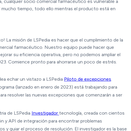
a, cualquier socio comercial farmacéutico es vulnerable a
var mucho tiempo, todo ello mientras el producto está en
o! La misión de LSPedia es hacer que el cumplimiento de la
omercial farmacéutico. Nuestro equipo puede hacer que
jorar su eficiencia operativa, pero no podemos ampliar el
023. Comience pronto para ahorrarse un poco de estrés.
dea echar un vistazo a LSPedia
Piloto de excepciones
.
rama (lanzado en enero de 2023) está trabajando para
para resolver las nuevas excepciones que comenzarán a ser
stria de LSPedia
Investigador
tecnología, creada con cientos
ión y API de integración para encontrar problemas
os y guiar el proceso de resolución. El investigador es la base