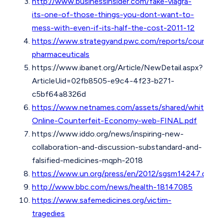
http://www.businessinsider.com/fake-viagra-
its-one-of-those-things-you-dont-want-to-
mess-with-even-if-its-half-the-cost-2011-12
https://www.strategyand.pwc.com/reports/counterf
pharmaceuticals
https://www.ibanet.org/Article/NewDetail.aspx?
ArticleUid=02fb8505-e9c4-4f23-b271-
c5bf64a8326d
https://www.netnames.com/assets/shared/whitepap
Online-Counterfeit-Economy-web-FINAL.pdf
https://www.iddo.org/news/inspiring-new-
collaboration-and-discussion-substandard-and-
falsified-medicines-mqph-2018
https://www.un.org/press/en/2012/sgsm14247.doc.
http://www.bbc.com/news/health-18147085
https://www.safemedicines.org/victim-
tragedies