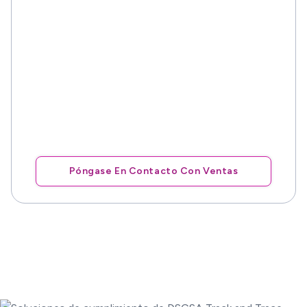
¿Tienes una sola farmacia? ¡Comience a
optimizar sus operaciones hoy mismo!
¿Administra múltiples ubicaciones?
Ponte en contacto con nuestro equipo
de ventas para ponerte en contacto con
nosotros hoy mismo.
Póngase En Contacto Con Ventas