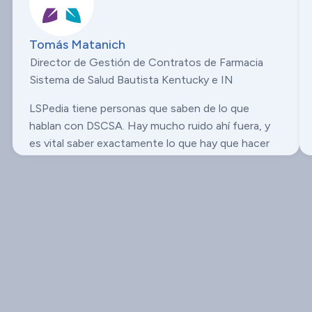
Really makes me happy we went with LSPedia.
Tomás Matanich
Director de Gestión de Contratos de Farmacia
Sistema de Salud Bautista Kentucky e IN
LSPedia tiene personas que saben de lo que
hablan con DSCSA. Hay mucho ruido ahí fuera, y
es vital saber exactamente lo que hay que hacer
para cumplir con las normas. No creo que los
sistemas de salud cuenten normalmente con un
recurso especializado en la DSCSA. Por eso, que
LSPedia tuviera la base de conocimientos que
tiene y los recursos que tiene fue vital para
Baptist Health.