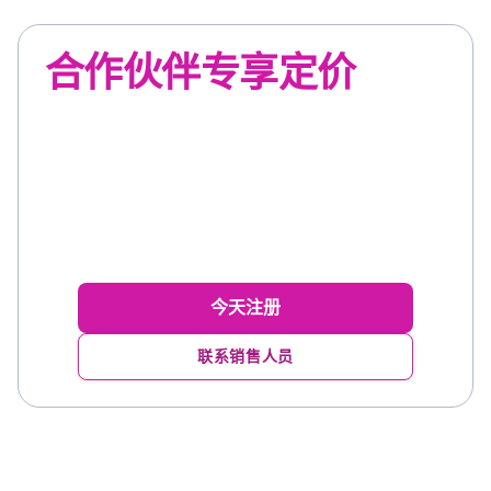
合作伙伴专享定价
经营一家药房还是管理多个地点？立即注
册即可开始使用。关于OneScan
Pharmacy Pro的问题？其他信息如下，或
联系销售人员了解更多信息。
今天注册
联系销售人员